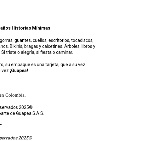
10 años Historias Mínimas
ras, guantes, cuellos, escritorios, tocadiscos,
s. Bikinis, bragas y calcetines. Árboles, libros y
 Si triste o alegría, si fiesta o caminar.
ro, su empaque es una tarjeta, que a su vez
u vez
¡Guapea!
 en Colombia.
eservados 2025®
arte de Guapea S.A.S.
a™
eservados 2025®