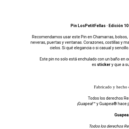
Pin LosPetitFellas · Edición 
Recomendamos usar este Pin en Chamarras, bolsos, gor
neveras, puertas y ventanas. Corazones, costillas y mano
cielos. Si qué elegancia o si casual y sencillo.
Este pin no solo está enchulado con un baño en o
es
sticker
y que a s
Fabricado y hecho
Todos los derechos R
¡Guapea!™ y Guapea® hace p
Guape
Todos los derechos R