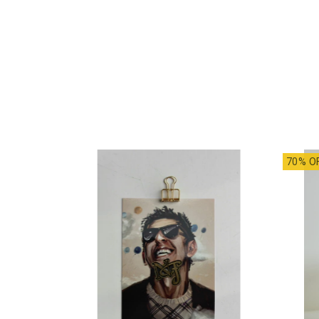
70% O