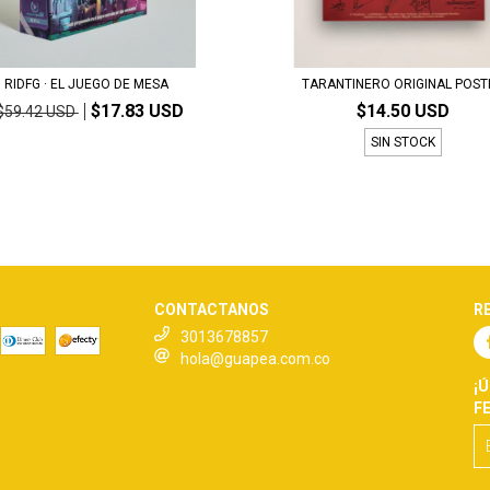
RIDFG · EL JUEGO DE MESA
TARANTINERO ORIGINAL POST
$17.83 USD
$14.50 USD
$59.42 USD
SIN STOCK
CONTACTANOS
R
3013678857
hola@guapea.com.co
¡
F