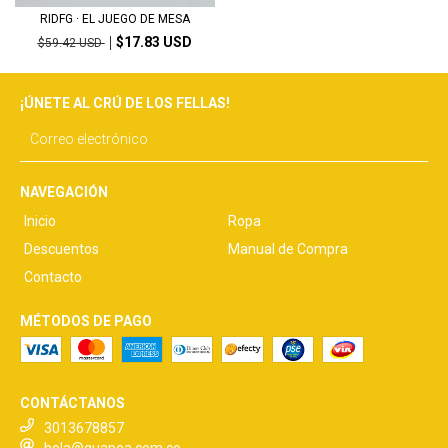
RIDFG · EL JUEGO DE MESA
$17.83 USD
$59.42 USD
¡ÚNETE AL CRÚ DE LOS FELLAS!
NAVEGACIÓN
Inicio
Ropa
Descuentos
Manual de Compra
Contacto
MÉTODOS DE PAGO
CONTÁCTANOS
3013678857
hola@guapea.com.co