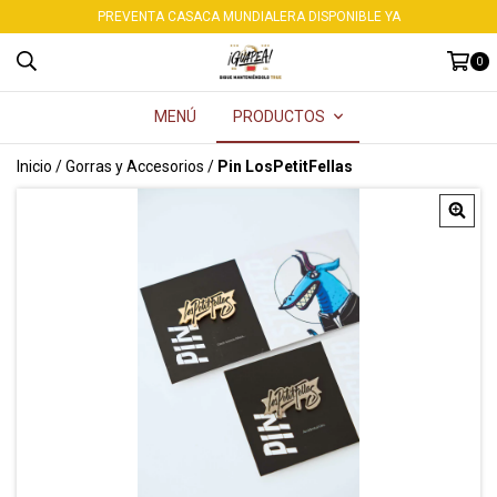
PREVENTA CASACA MUNDIALERA DISPONIBLE YA
0
MENÚ
PRODUCTOS
Inicio
/
Gorras y Accesorios
/
Pin LosPetitFellas