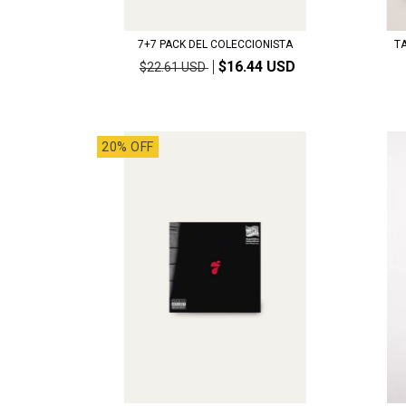
7+7 PACK DEL COLECCIONISTA
T
$16.44 USD
$22.61 USD
20% OFF