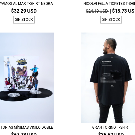
YAMOS AL MAR T•SHIRT NEGRA
NICOLAI FELLA TICKETES T·SH
$32.29 USD
$15.73 U
$24.19 USD
SIN STOCK
SIN STOCK
STORIAS MÍNIMAS VINILO DOBLE
GRAN TORINO T•SHIRT
$67.78 USD
$35.52 USD