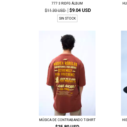
777·3 RIDFG ÁLBUM
HU
$9.04 USD
$11.30 USD
SIN STOCK
MÚSICA DE CONTRABANDO T-SHIRT
HI
$25.80 USD