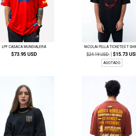
LPF CASACA MUNDIALERA
NICOLAI FELLA TICKETES T·SH
$73.95 USD
$15.73 U
$24.19 USD
AGOTADO