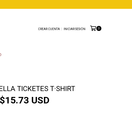
0
CREAR CUENTA
INICIAR SESIÓN
O
ELLA TICKETES T·SHIRT
$15.73 USD