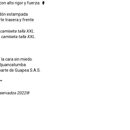
on alto rigor y fuerza. 🥊
dón estampada
rte trasera y frente
 camiseta talla XXL.
 camiseta talla XXL.
 la cara sin miedo.
 @juancatumba
arte de Guapea S.A.S.
a™
eservados 2022®