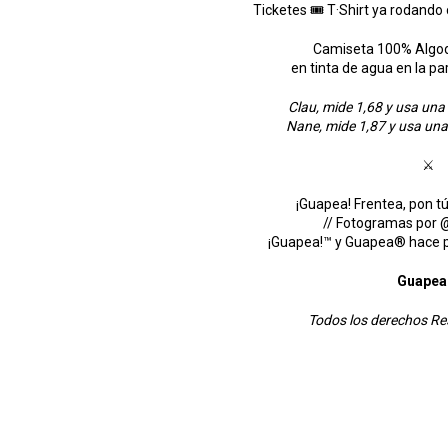
Ticketes 🎟 T·Shirt ya rodando c
Camiseta 100% Algo
en tinta de agua en la pa
Clau, mide 1,68 y usa una
Nane, mide 1,87 y usa una
⚔
¡Guapea! Frentea, pon tú
// Fotogramas por
¡Guapea!™ y Guapea® hace p
Guape
Todos los derechos R