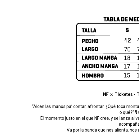
NF
⚔
Ticketes - T
“Alcen las manos pa’ contar, afrontar. ¿Qué toca montar
o qué?” 🎙
El momento justo en el que NF cree, y se lanza al va
acompañ
Va por la banda que nos alienta, nos