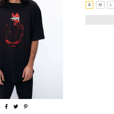
S
M
L