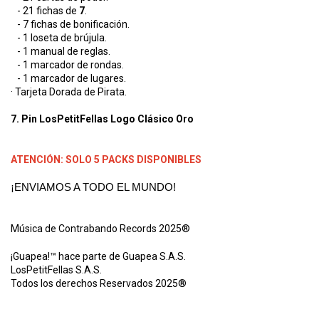
- 21 fichas de
7
.
- 7 fichas de bonificación.
- 1 loseta de brújula.
- 1 manual de reglas.
- 1 marcador de rondas.
- 1 marcador de lugares.
· Tarjeta Dorada de Pirata.
7. Pin LosPetitFellas Logo Clásico Oro
ATENCIÓN: SOLO 5 PACKS DISPONIBLES
¡ENVIAMOS A TODO EL MUNDO!
Música de Contrabando Records
2025®
¡Guapea!™ hace parte de Guapea S.A.S.
LosPetitFellas S.A.S. 
Todos los derechos Reservados 2025®