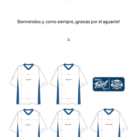
Bienvenidos y, como siempre, ¡gracias por el aguante!
⚔