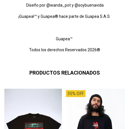
Diseño por @wanda_pot y @soybuenavida
¡Guapea!™ y Guapea® hace parte de Guapea S.A.S.
Guapea™
Todos los derechos Reservados 2026®
PRODUCTOS RELACIONADOS
35% OFF