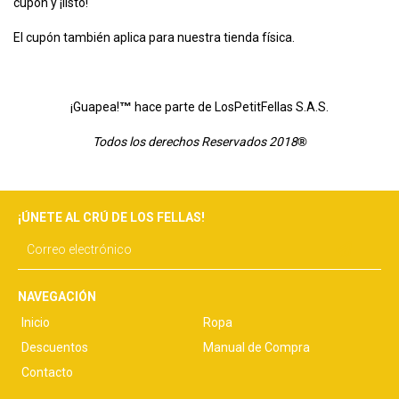
cupón y ¡listo!
El cupón también aplica para nuestra tienda física.
¡Guapea!
™
hace parte de LosPetitFellas S.A.S.
Todos los derechos Reservados 2018
®
¡ÚNETE AL CRÚ DE LOS FELLAS!
NAVEGACIÓN
Inicio
Ropa
Descuentos
Manual de Compra
Contacto