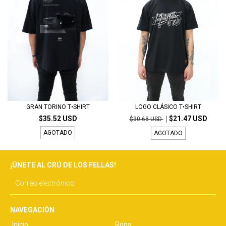
GRAN TORINO T•SHIRT
LOGO CLÁSICO T•SHIRT
$35.52 USD
$21.47 USD
$30.68 USD
AGOTADO
AGOTADO
¡ÚNETE AL CRÚ DE LOS FELLAS!
NAVEGACIÓN
Inicio
Ropa