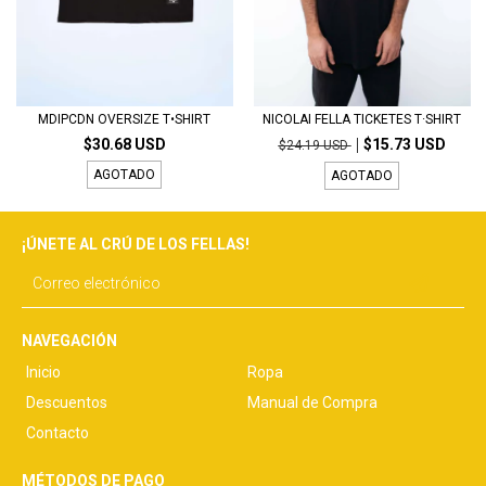
MDIPCDN OVERSIZE T•SHIRT
NICOLAI FELLA TICKETES T·SHIRT
$30.68 USD
$15.73 USD
$24.19 USD
AGOTADO
AGOTADO
¡ÚNETE AL CRÚ DE LOS FELLAS!
NAVEGACIÓN
Inicio
Ropa
Descuentos
Manual de Compra
Contacto
MÉTODOS DE PAGO