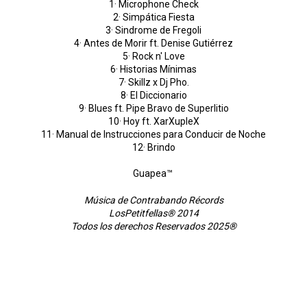
1· Microphone Check
2· Simpática Fiesta
3· Sindrome de Fregoli
4· Antes de Morir ft. Denise Gutiérrez
5· Rock n' Love
6· Historias Mínimas
7· Skillz x Dj Pho.
8· El Diccionario
9· Blues ft. Pipe Bravo de Superlitio
10· Hoy ft. XarXupleX
11· Manual de Instrucciones para Conducir de Noche
12· Brindo
Guapea™
Música de Contrabando Récords
LosPetitfellas
®
2014
Todos los derechos Reservados 2025®