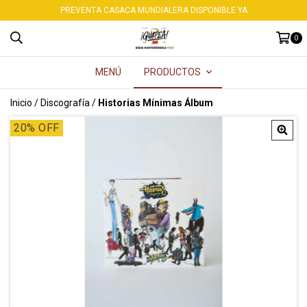
PREVENTA CASACA MUNDIALERA DISPONIBLE YA
0
MENÚ
PRODUCTOS
Inicio
/
Discografía
/
Historias Mínimas Álbum
20
% OFF