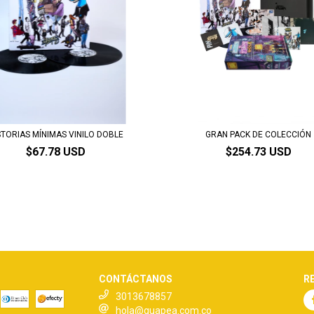
STORIAS MÍNIMAS VINILO DOBLE
GRAN PACK DE COLECCIÓN
$67.78 USD
$254.73 USD
CONTÁCTANOS
R
3013678857
hola@guapea.com.co