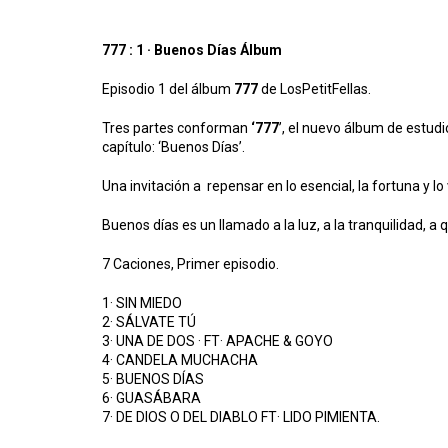
777 : 1 · Buenos Días Álbum
Episodio 1 del álbum
777
de LosPetitFellas.
Tres partes conforman
‘777
’, el nuevo álbum de estudio
capítulo: ‘Buenos Días’.
Una invitación a repensar en lo esencial, la fortuna y lo 
Buenos días es un llamado a la luz, a la tranquilidad, a
7 Caciones, Primer episodio.
1· SIN MIEDO
2· SÁLVATE TÚ
3· UNA DE DOS · FT· APACHE & GOYO
4· CANDELA MUCHACHA
5· BUENOS DÍAS
6· GUASÁBARA
7· DE DIOS O DEL DIABLO FT· LIDO PIMIENTA.